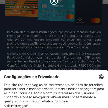
Para dúvidas ou mais informações, contate o número de SAC da
Promoção pelo telefone 0800 591 1124 (de segunda a sexta-feira,
das 9h às 17h, exceto feriados) ou envie um e-mail para
promovaiqueesua@tlcrewards.com
, você poderá também enviar
uma mensagem através
aqui
do site (item Fale Conosco).
Compras: de 04/05 a
24/07/2026
: Cadastro: até
04/08/2026
.
Participação válida para maiores de 18 anos, com CPF válido,
residentes no Brasil, titulares de cartões de crédito Atacadão,
Sorteio e Game
Carrefour e Sam's Club).
: a cada
R$200,00
, dão
direito de concorrer: (a) no game, a bolas e luvas autografados
pelo Taffarel e a vales-compras de até
R$700
entregues em
cartão pré-pago, sem função saque e transferência; e (b) no
Álbum
sorteio, a 1 Certificado de Ouro de
R$100.000,00
.
:
Compras de R$500,00, em uma única transação dão direito a 1
álbum de figurinhas. Compras independentes por cartão. Limites
por CPF: até 180 Números da Sorte e chances no game; 1 brinde
de cada tipo e até 2 álbuns, durante a promoção. Consulte
demais condições e limites de participação e premiação,
aceleradores, cartões participantes e Certificados de Autorização